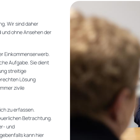
g. Wir sind daher
d und ohne Ansehen der
einer Einkommenserwerb.
iche Aufgabe. Sie dient
g streitige
gerechten Lösung
immer zivile
ich zu erfassen.
euerlichen Betrachtung.
er- und
ebenfalls kann hier