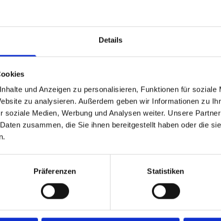
Vertragsverletzungen du
Nachbarn oder neidvolle
Details
Hier gilt: Lieber früher 
Zeit und Ärger ersparen.
langjährigen rechtlichen 
Cookies
Ein in mehrfacher Hinsic
nhalte und Anzeigen zu personalisieren, Funktionen für soziale
Website zu analysieren. Außerdem geben wir Informationen zu I
ist zugleich der Teil des 
r soziale Medien, Werbung und Analysen weiter. Unsere Partner
letztwillige Verfügungen
 Daten zusammen, die Sie ihnen bereitgestellt haben oder die s
Konfliktpotenzial der Bete
n.
Erbengemeinschaften zu
Konfliktpotenzial einzus
erbrechtlichen Beratung
Präferenzen
Statistiken