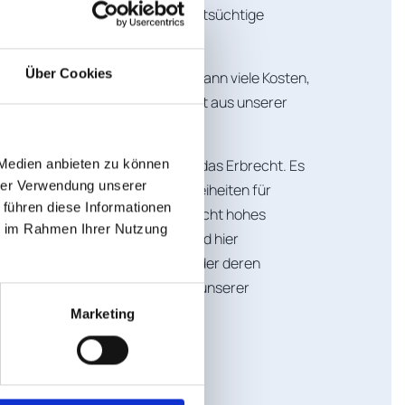
rch einen Vertragspartner, streitsüchtige
 Miterben.
Über Cookies
als zu spät zum Anwalt zu gehen, kann viele Kosten,
 Dieser Erfahrungssatz resultiert aus unserer
Praxis.
ht besonderes Rechtsgebiet ist das Erbrecht. Es
 Medien anbieten zu können
hrer Verwendung unserer
Zivilrechts, der größtmögliche Freiheiten für
 führen diese Informationen
 bietet, zugleich aber auch ein recht hohes
ie im Rahmen Ihrer Nutzung
iligten birgt. An erster Stelle sind hier
 nennen. Diese zu vermeiden oder deren
chränken ist unter anderem Teil unserer
.
Marketing